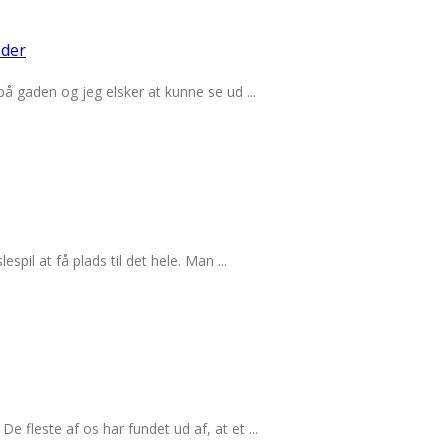
eder
på gaden og jeg elsker at kunne se ud ...
spil at få plads til det hele. Man ...
e fleste af os har fundet ud af, at et ...