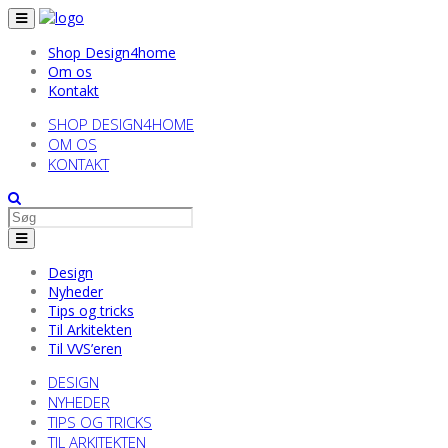
Shop Design4home
Om os
Kontakt
SHOP DESIGN4HOME
OM OS
KONTAKT
Design
Nyheder
Tips og tricks
Til Arkitekten
Til VVS’eren
DESIGN
NYHEDER
TIPS OG TRICKS
TIL ARKITEKTEN