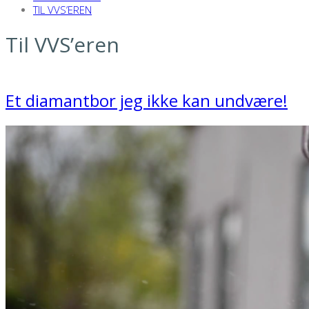
TIL VVS’EREN
Til VVS’eren
Et diamantbor jeg ikke kan undvære!