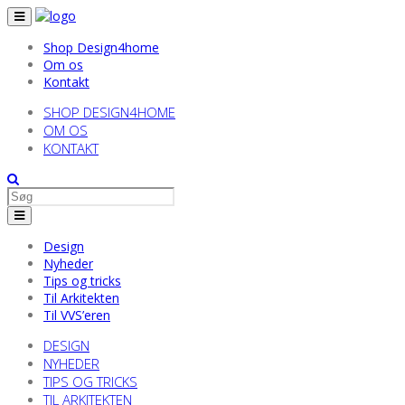
Shop Design4home
Om os
Kontakt
SHOP DESIGN4HOME
OM OS
KONTAKT
Design
Nyheder
Tips og tricks
Til Arkitekten
Til VVS’eren
DESIGN
NYHEDER
TIPS OG TRICKS
TIL ARKITEKTEN