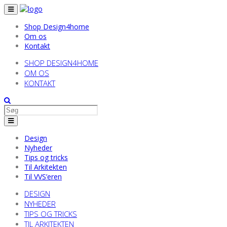
Shop Design4home
Om os
Kontakt
SHOP DESIGN4HOME
OM OS
KONTAKT
Design
Nyheder
Tips og tricks
Til Arkitekten
Til VVS’eren
DESIGN
NYHEDER
TIPS OG TRICKS
TIL ARKITEKTEN