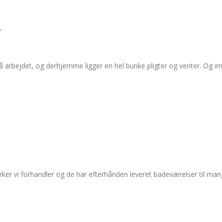
n
arbejdet, og derhjemme ligger en hel bunke pligter og venter. Og imor
er vi forhandler og de har efterhånden leveret badeværelser til mange