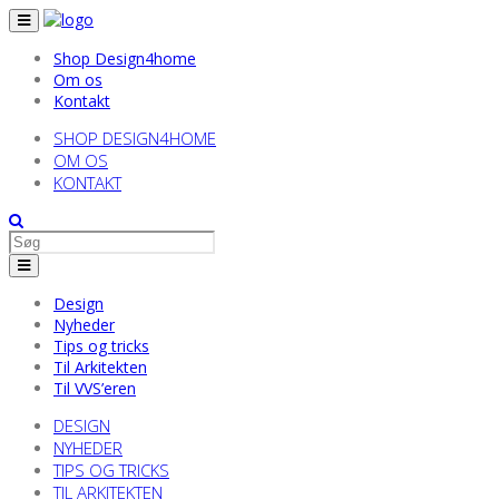
Shop Design4home
Om os
Kontakt
SHOP DESIGN4HOME
OM OS
KONTAKT
Design
Nyheder
Tips og tricks
Til Arkitekten
Til VVS’eren
DESIGN
NYHEDER
TIPS OG TRICKS
TIL ARKITEKTEN